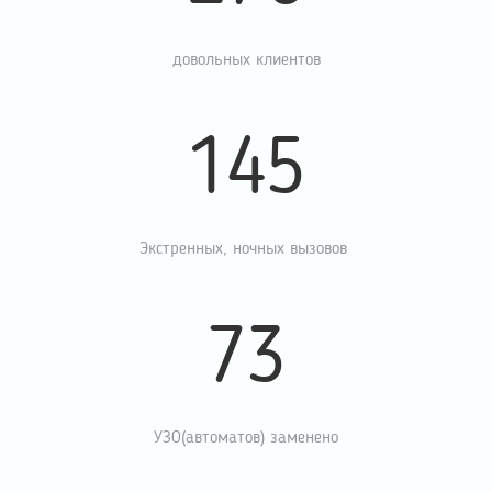
довольных клиентов
145
Экстренных, ночных вызовов
73
УЗО(автоматов) заменено