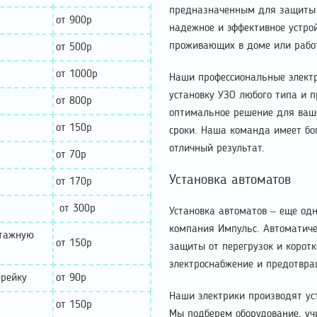
предназначенным для защиты 
от 900р
надежное и эффективное устрой
проживающих в доме или рабо
от 500р
от 1000р
Наши профессиональные элект
установку УЗО любого типа и 
от 800р
оптимальное решение для ваш
от 150р
сроки. Наша команда имеет бо
отличный результат.
от 70р
Установка автоматов
от 170р
от 300р
Установка автоматов – еще одн
компания Импульс. Автоматиче
нтажную
от 150р
защиты от перегрузок и корот
электроснабжение и предотвра
-рейку
от 90р
Наши электрики производят ус
от 150р
Мы подберем оборудование, уч