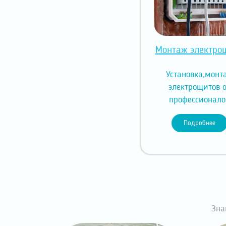
Монтаж электро
Установка,монт
электрощитов 
профессионало
Подробнее
Зна