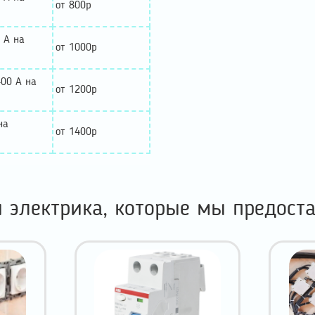
от 800р
 А на
от 1000р
400 А на
от 1200р
на
от 1400р
и электрика, которые мы предост