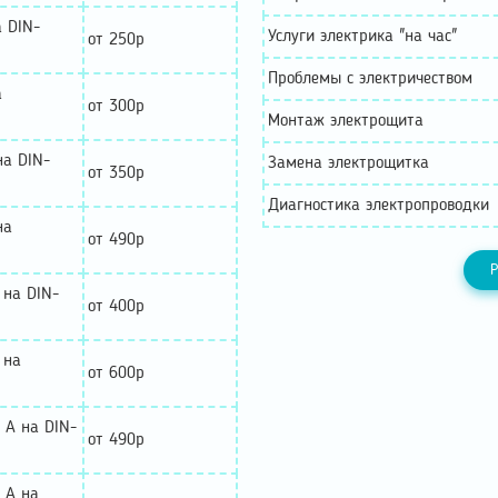
а DIN-
Услуги электрика "на час"
от 250р
Проблемы с электричеством
а
от 300р
Монтаж электрощита
на DIN-
Замена электрощитка
от 350р
Диагностика электропроводки
на
от 490р
Р
 на DIN-
от 400р
 на
от 600р
 А на DIN-
от 490р
 А на