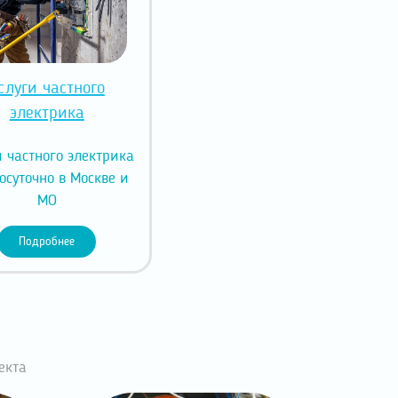
слуги частного
электрика
и частного электрика
осуточно в Москве и
МО
Подробнее
екта