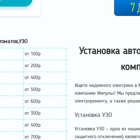
томатов,УЗО
Установка авт
от 100р
ком
от 200р
от 400р
Ищете надежного электрика в М
от 500р
компанию Импульс! Мы предлаг
электроремонту, а также реша
от 600р
от 300р
Установка УЗО
от 400р
Установка УЗО – одна из наших
защитного отключения) являет
от 700р