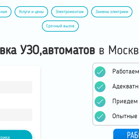
вная
Услуги и цены
Электромонтаж
Замена электрики
Срочный вызов
вка УЗО,автоматов
в
Москв
Работаем
Адекватн
Приедем 
Опытные
трика