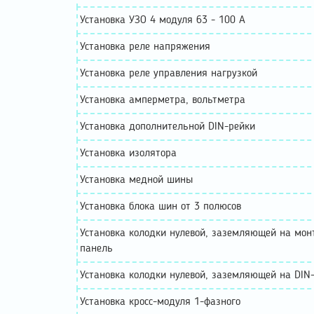
Установка УЗО 4 модуля 63 - 100 А
Установка реле напряжения
Установка реле управления нагрузкой
Установка амперметра, вольтметра
Установка дополнительной DIN-рейки
Установка изолятора
Установка медной шины
Установка блока шин от 3 полюсов
Установка колодки нулевой, заземляющей на мо
панель
Установка колодки нулевой, заземляющей на DIN
Установка кросс-модуля 1-фазного