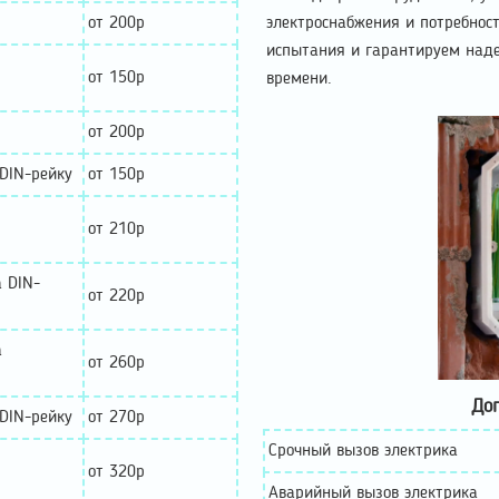
от 200р
электроснабжения и потребнос
испытания и гарантируем наде
от 150р
времени.
от 200р
 DIN-рейку
от 150р
от 210р
а DIN-
от 220р
а
от 260р
Доп
 DIN-рейку
от 270р
Срочный вызов электрика
от 320р
Аварийный вызов электрика