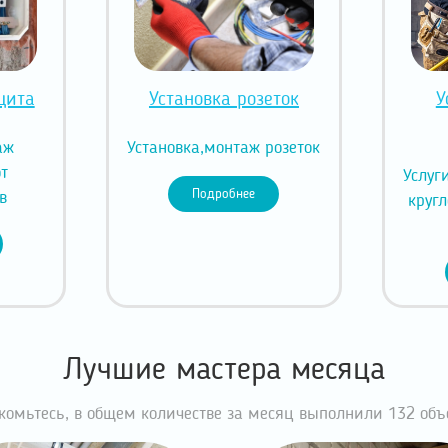
щита
Установка розеток
У
аж
Установка,монтаж розеток
от
Услуг
Подробнее
в
кругл
Лучшие мастера месяца
комьтесь, в общем количестве за месяц выполнили 132 объ