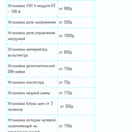
Установка УЗО 4 модуля 63
от 900р
- 100 А
Установка реле напряжения
от 500р
Установка реле управления
от 1000р
нагрузкой
Установка амперметра,
от 800р
вольтметра
Установка дополнительной
от 150р
DIN-рейки
Установка изолятора
от 70р
Установка медной шины
от 170р
Установка блока шин от 3
от 300р
полюсов
Установка колодки нулевой,
заземляющей на
от 150р