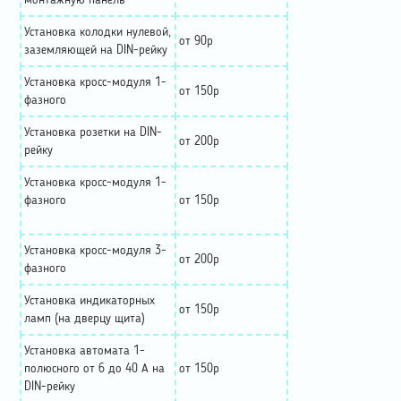
монтажную панель
Установка колодки нулевой,
от 90р
заземляющей на DIN-рейку
Установка кросс-модуля 1-
от 150р
фазного
Установка розетки на DIN-
от 200р
рейку
Установка кросс-модуля 1-
фазного
от 150р
Установка кросс-модуля 3-
от 200р
фазного
Установка индикаторных
от 150р
ламп (на дверцу щита)
Установка автомата 1-
полюсного от 6 до 40 А на
от 150р
DIN-рейку